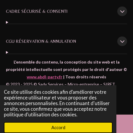
CADRE SÉCURISÉ & CONSENTI
CGU RÉSERVATION & ANNULATION
L'ensemble du contenu, la conception du site web et la
propriété intellectuelle sont protégés par le droit d'auteur ©
www.abdl-party.fr
| Tous droits réservés
© 2023 - 2025 © Sady Services – Micro-entreprise – SIRET
Ce site utilise des cookies afin d’améliorer votre
:
97841707900024
expérience utilisateur et vous proposer des
Propulsé par
Webador
annonces personnalisées. En continuant d'utiliser
ce site, vous confirmez que vous acceptez notre
politique d’utilisation des cookies.
Accord
E-mail
Carte