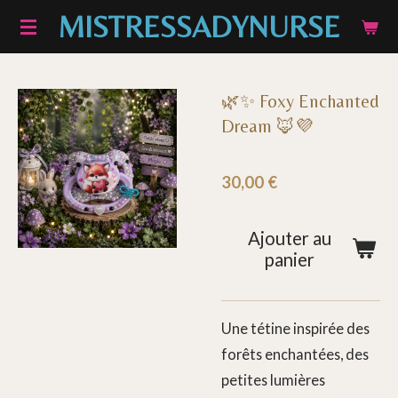
MISTRESSADYNURSE
Passer
au
contenu
principal
🌿✨ Foxy Enchanted
Dream 🦊💜
30,00 €
Ajouter au
panier
Une tétine inspirée des
forêts enchantées, des
petites lumières