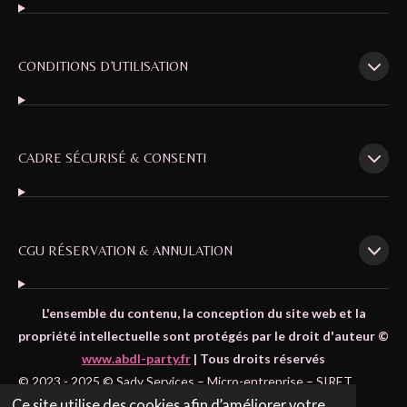
CONDITIONS D’UTILISATION
CADRE SÉCURISÉ & CONSENTI
CGU RÉSERVATION & ANNULATION
L'ensemble du contenu, la conception du site web et la
propriété intellectuelle sont protégés par le droit d'auteur ©
www.abdl-party.fr
| Tous droits réservés
© 2023 - 2025 © Sady Services – Micro-entreprise – SIRET
Ce site utilise des cookies afin d’améliorer votre
:
97841707900024