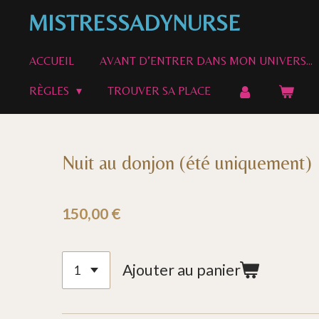
Passer
MISTRESSADYNURSE
au
contenu
ACCUEIL
AVANT D’ENTRER DANS MON UNIVERS…
principal
RÈGLES
TROUVER SA PLACE
Nuit au donjon (été uniquement)
150,00 €
Ajouter au panier