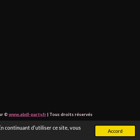
eur ©
www.abdl-party.fr
| Tous droits réservés
Propulsé par
Webador
 continuant d'utiliser ce site, vous
Accord