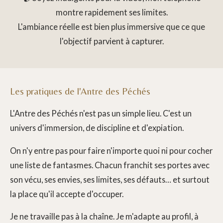
a
t
t
montre rapidement ses limites.
y
e
e
L'ambiance réelle est bien plus immersive que ce que
r
l'objectif parvient à capturer.
f
u
l
Les pratiques de l'Antre des Péchés
l
s
L'Antre des Péchés n'est pas un simple lieu. C'est un
c
univers d'immersion, de discipline et d'expiation.
r
e
On n'y entre pas pour faire n'importe quoi ni pour cocher
e
une liste de fantasmes. Chacun franchit ses portes avec
n
son vécu, ses envies, ses limites, ses défauts… et surtout
la place qu'il accepte d'occuper.
Je ne travaille pas à la chaîne. Je m'adapte au profil, à