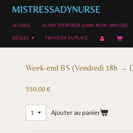
Passer
MISTRESSADYNURSE
au
contenu
ACCUEIL
AVANT D’ENTRER DANS MON UNIVERS…
principal
RÈGLES
TROUVER SA PLACE
Week-end BS (Vendredi 18h → 
550,00 €
Ajouter au panier