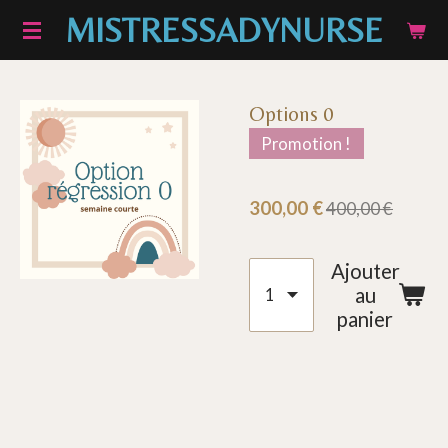
MISTRESSADYNURSE
Passer
au
contenu
principal
Options 0
Promotion !
300,00 €
400,00 €
Ajouter
au
panier